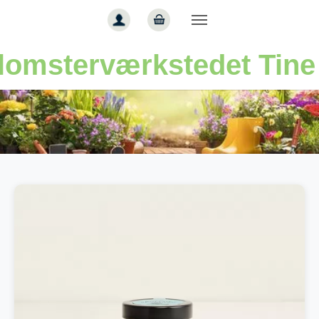
Gå til hoved-indhold
lomsterværkstedet Tine